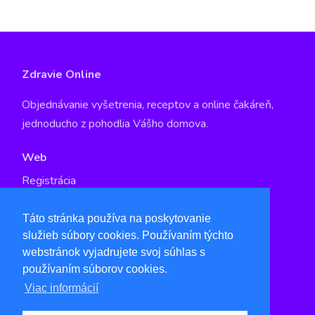
Zdravie Online
Objednávanie vyšetrenia, receptov a online čakáreň,
jednoducho z pohodlia Vášho domova.
Web
Registrácia
GDPR
Táto stránka používa na poskytovanie
služieb súbory cookies. Používaním týchto
Kontakt
webstránok vyjadrujete svoj súhlas s
info@qspot.io
používaním súborov cookies.
www.qspot.io
Viac informácií