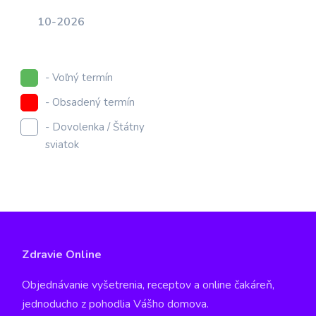
10-2026
- Voľný termín
- Obsadený termín
- Dovolenka / Štátny
sviatok
Zdravie Online
Objednávanie vyšetrenia, receptov a online čakáreň,
jednoducho z pohodlia Vášho domova.