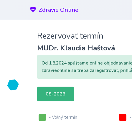
Zdravie Online
Rezervovať termín
MUDr. Klaudia Haštová
Od 1.8.2024 spúšťame online objednávanie 
zdravieonline sa treba zaregistrovať, prih
08-2026
- Voľný termín
-