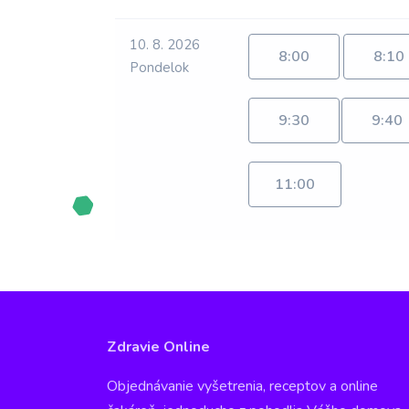
10. 8. 2026
8:00
8:10
Pondelok
9:30
9:40
11:00
Zdravie Online
Objednávanie vyšetrenia, receptov a online