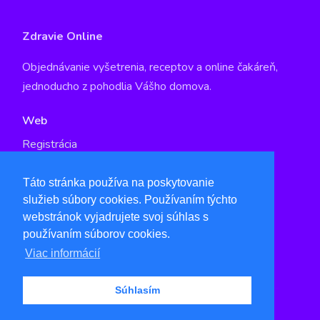
Zdravie Online
Objednávanie vyšetrenia, receptov a online čakáreň,
jednoducho z pohodlia Vášho domova.
Web
Registrácia
GDPR
Táto stránka používa na poskytovanie
služieb súbory cookies. Používaním týchto
Kontakt
webstránok vyjadrujete svoj súhlas s
info@qspot.io
používaním súborov cookies.
www.qspot.io
Viac informácií
Súhlasím
© 2021 Zdravie Online by
Qspot s.r.o.