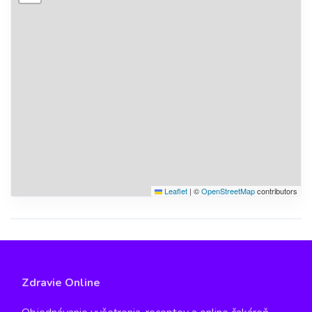
Leaflet
|
©
OpenStreetMap
contributors
Zdravie Online