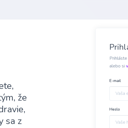
Prihl
Prihláste
alebo si
E-mail
ete,
 tým, že
dravie,
Heslo
y sa z