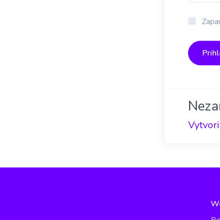
Zapam
Prihl
Neza
Vytvori
W