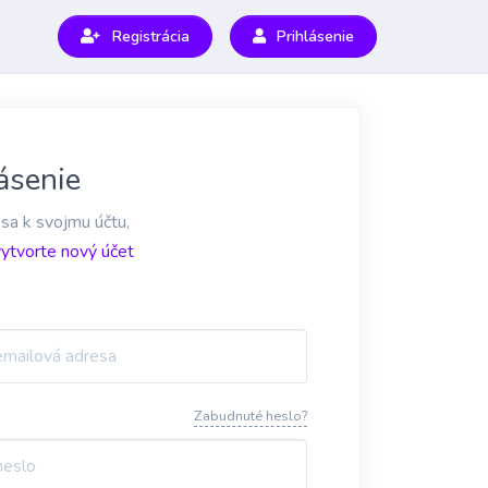
Registrácia
Prihlásenie
ásenie
 sa k svojmu účtu,
vytvorte nový účet
Zabudnuté heslo?