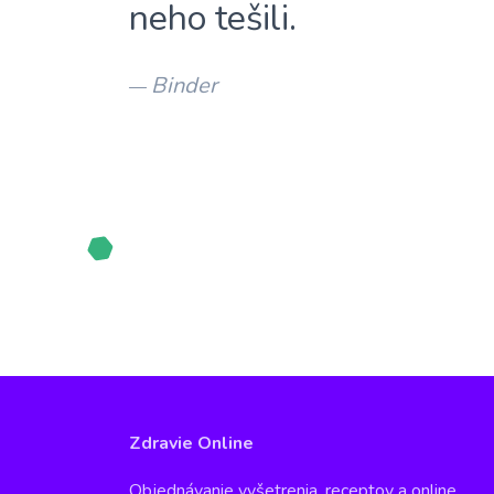
neho tešili.
Binder
—
Zdravie Online
Objednávanie vyšetrenia, receptov a online