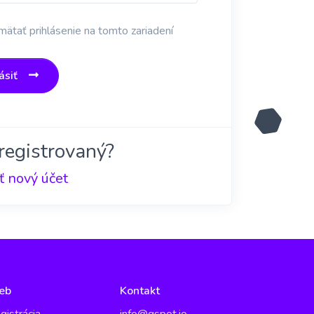
ätať prihlásenie na tomto zariadení
ásiť
registrovaný?
ť nový účet
eb
Kontakt