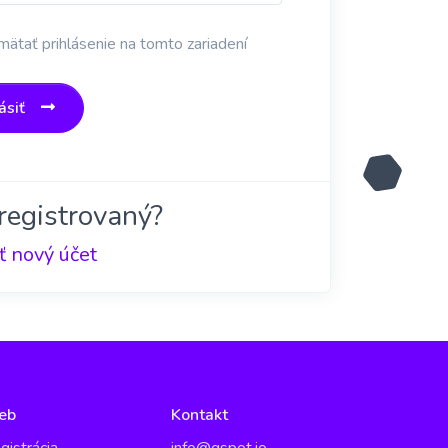
ätať prihlásenie na tomto zariadení
ásiť
registrovaný?
ť nový účet
eb
Kontakt