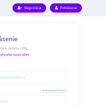
Registrácia
Prihlásenie
ásenie
 sa k svojmu účtu,
vytvorte nový účet
Zabudnuté heslo?