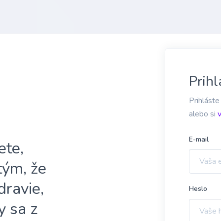
Prihl
Prihláste
alebo si
E-mail
ete,
 tým, že
dravie,
Heslo
y sa z