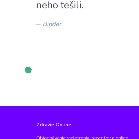
neho tešili.
Binder
—
Zdravie Online
Objednávanie vyšetrenia, receptov a online