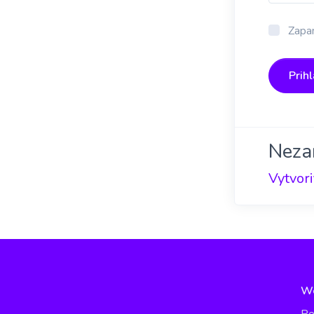
Zapam
Prihl
Neza
Vytvori
W