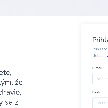
Prihl
Prihláste
alebo si
E-mail
ete,
 tým, že
dravie,
Heslo
y sa z