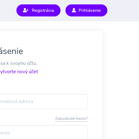
Registrácia
Prihlásenie
ásenie
 sa k svojmu účtu,
vytvorte nový účet
Zabudnuté heslo?