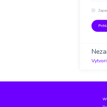
Zapam
Prihl
Neza
Vytvori
W