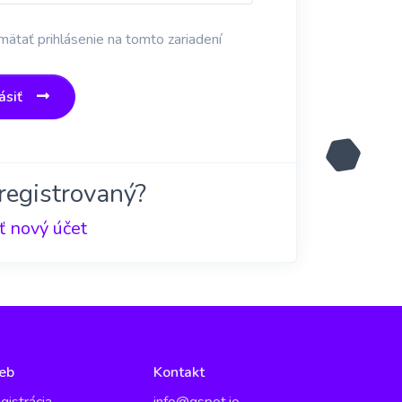
ätať prihlásenie na tomto zariadení
ásiť
registrovaný?
ť nový účet
eb
Kontakt