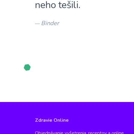
neho tešili.
Binder
—
Zdravie Online
Objednávanie vyšetrenia, receptov a online